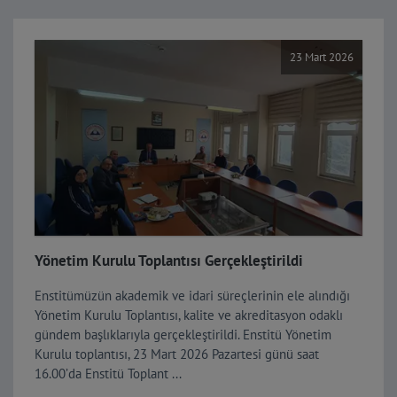
Öğrenci Affı Hakkında
03
Ağustos
2026
23 Mart 2026
TUBITAK 2214 Yurt Disi Doktora Sirasi
30
Temmuz
Arastirma Burs Programi.
2026
Akademik Küme Platformu Daveti
27
Temmuz
2026
Mezun Geri Bildirim Formu
21
Temmuz
2026
Yönetim Kurulu Toplantısı Gerçekleştirildi
Uluslararası Aile ve Nüfus Konferansı Bildiri
20
Enstitümüzün akademik ve idari süreçlerinin ele alındığı
Temmuz
Çağrısı
2026
Yönetim Kurulu Toplantısı, kalite ve akreditasyon odaklı
gündem başlıklarıyla gerçekleştirildi. Enstitü Yönetim
Aile ve Nüfus On Yılı (2026-2035)
Kurulu toplantısı, 23 Mart 2026 Pazartesi günü saat
08
Temmuz
Cumhurbaşkanlığı Genelgesi ve Vizyon
16.00’da Enstitü Toplant ...
2026
Belgesi