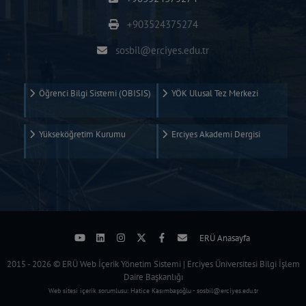
+903524375274
sosbil@erciyes.edu.tr
Öğrenci Bilgi Sistemi (OBISIS)
YÖK Ulusal Tez Merkezi
Yükseköğretim Kurumu
Erciyes Akademi Dergisi
ERÜ Anasayfa
2015 - 2026 © ERÜ Web İçerik Yönetim Sistemi | Erciyes Üniversitesi Bilgi İşlem
Daire Başkanlığı
Web sitesi içerik sorumlusu: Hatice Kasımbaşoğlu - sosbil@erciyes.edu.tr