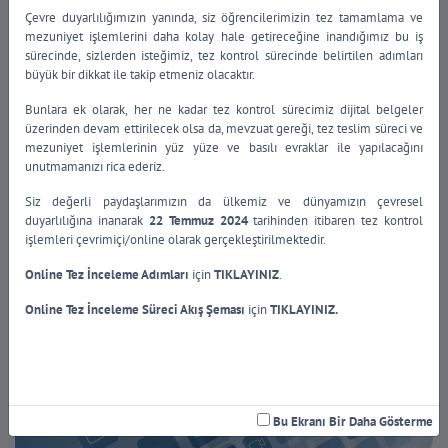
Çevre duyarlılığımızın yanında, siz öğrencilerimizin tez tamamlama ve
mezuniyet işlemlerini daha kolay hale getireceğine inandığımız bu iş
sürecinde, sizlerden isteğimiz, tez kontrol sürecinde belirtilen adımları
büyük bir dikkat ile takip etmeniz olacaktır.
Bunlara ek olarak, her ne kadar tez kontrol sürecimiz dijital belgeler
üzerinden devam ettirilecek olsa da, mevzuat gereği, tez teslim süreci ve
mezuniyet işlemlerinin yüz yüze ve basılı evraklar ile yapılacağını
Fotoğraf Galeri
unutmamanızı rica ederiz.
Siz değerli paydaşlarımızın da ülkemiz ve dünyamızın çevresel
duyarlılığına inanarak
22 Temmuz 2024
tarihinden itibaren tez kontrol
işlemleri çevrimiçi/online olarak gerçekleştirilmektedir.
Online Tez İnceleme Adımları
için
TIKLAYINIZ
.
Online Tez İnceleme Süreci Akış Şeması
için
TIKLAYINIZ.
Video Galeri
Bu Ekranı Bir Daha Gösterme