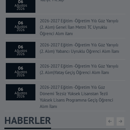
06
Ağustos
2026
2026-2027 Eğitim -Öğretim Yılı Güz Yarıyılı
06
Ağustos
(2. Alım) Genel İlan Metni TC Uyruklu
2026
Öğrenci Alım ilanı
2026-2027 Eğitim -Öğretim Yılı Güz Yarıyılı
06
Ağustos
(2. Alım) Yabancı Uyruklu Öğrenci Alım İlanı
2026
2026-2027 Eğitim -Öğretim Yılı Güz Yarıyılı
06
Ağustos
(2. Alım)Yatay Geçiş Öğrenci Alım İlanı
2026
2026-2027 Eğitim -Öğretim Yılı Güz
06
Ağustos
Dönemi Tezsiz Yüksek Lisanstan Tezli
2026
Yüksek Lisans Programına Geçiş Öğrenci
Alım İlanı
HABERLER
Anadolu Ajansı (AA) Araştırma Bursları
05
Ağustos
2026