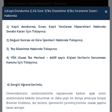
2027 UNESCO-Al Fozan Ödülü Başvuru
02
×
Temmuz
Duyurusu
1)Kayıt Dondurma 2) Ek Süre 3)Tez Düzeltme 4)Tez İnceleme Süreci
2026
Hakkında
Ortak Program
01
1)
Kayıt dondurma, Sınav, Kayıt Yenileme Mazeretleri Hakkında
13.06.2025 14:00:00
Temmuz
2026
Senato
Kararı
İçin Tıklayınız.
2024 yılı Araştırma Performansı
2)
Doğum Sonrası ek Süre İşlemleri Hakkında Tıklayınız.
Değerlendirme Toplantısı ve Ödül Töreni
3)
Tez Düzeltme Hakkında Tıklayınız.
4)
YÖK Ulusal Tez Merkezi – 6689 sayılı Kişisel Verilerin Korunması
Kanunu İçin Tıklayınız.
4) Sevgili öğrencilerimiz,
Üniversitemizin, sürdürülebilirlik kapsamında karbon ayak izinin
Tanıtım Filmi
azaltılmasına katkıda bulunmak ve daha yeşil bir dünya amacıyla Sosyal
Bilimler Enstitüsü, tez kontrol işlemlerini çevrimiçi/online olarak yapma
kararı almıştır.