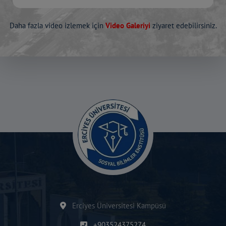
Daha fazla video izlemek için
Video Galeriyi
ziyaret edebilirsiniz.
Erciyes Üniversitesi Kampüsü
+903524375274