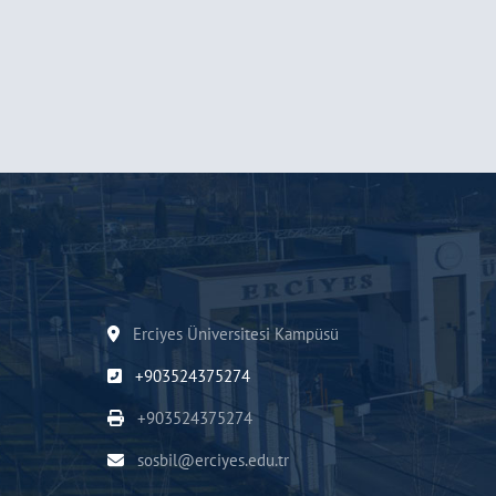
Erciyes Üniversitesi Kampüsü
+903524375274
+903524375274
sosbil@erciyes.edu.tr