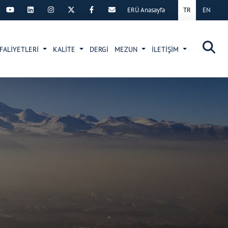
ERÜ Anasayfa
TR
EN
×
FALİYETLERİ
KALİTE
DERGİ
MEZUN
İLETİŞİM