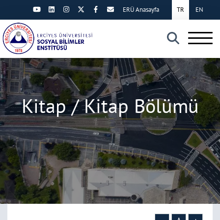
ERÜ Anasayfa
TR
EN
×
Kitap / Kitap Bölümü