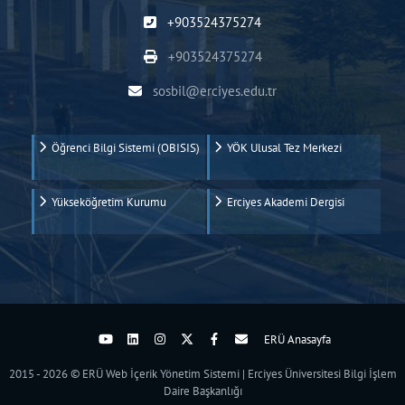
+903524375274
+903524375274
sosbil@erciyes.edu.tr
Öğrenci Bilgi Sistemi (OBISIS)
YÖK Ulusal Tez Merkezi
Yükseköğretim Kurumu
Erciyes Akademi Dergisi
ERÜ Anasayfa
2015 - 2026 © ERÜ Web İçerik Yönetim Sistemi | Erciyes Üniversitesi Bilgi İşlem
Daire Başkanlığı