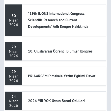
"19th EJONS International Congress:
30
Nisan
Scientific Research and Current
2026
Developments" Adlı Kongre Hakkkında
29
Nisan
10. Uluslararasi Ögrenci Bilimler Kongresi
2026
29
Nisan
PRU-ARGEMIP Makale Yazim Egitimi Daveti
2026
24
Nisan
2026 Yili YOK Ustun Basari Ödulleri
2026