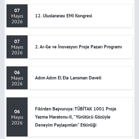
07
Mayıs
12. Uluslararası EMI Kongresi
2026
07
Mayıs
2. Ar-Ge ve İnovasyon Proje Pazarı Programı
2026
06
Mayıs
Adım Adım El Ele Lansman Daveti
2026
Fikirden Başvuruya: TÜBİTAK 1001 Proje
06
Mayıs
Yazma Maratonu-II, "Yürütücü Gözüyle
2026
Deneyim Paylaşımları" Etkinliği