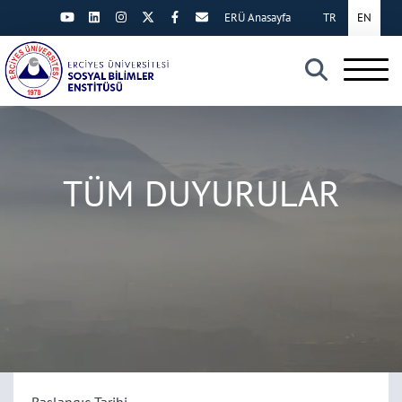
ERÜ Anasayfa
TR
EN
×
TÜM DUYURULAR