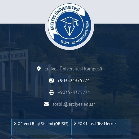
Erciyes Üniversitesi Kampüsü
+903524375274
+903524375274
sosbil@erciyes.edu.tr
Öğrenci Bilgi Sistemi (OBISIS)
YÖK Ulusal Tez Merkezi