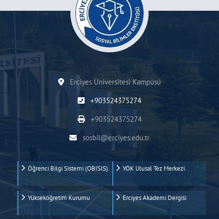
Erciyes Üniversitesi Kampüsü
+903524375274
+903524375274
sosbil@erciyes.edu.tr
Öğrenci Bilgi Sistemi (OBISIS)
YÖK Ulusal Tez Merkezi
Yükseköğretim Kurumu
Erciyes Akademi Dergisi