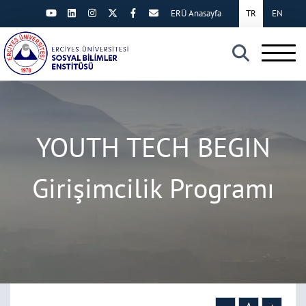
ERÜ Anasayfa
TR
EN
×
YOUTH TECH BEGIN
Girişimcilik Programı